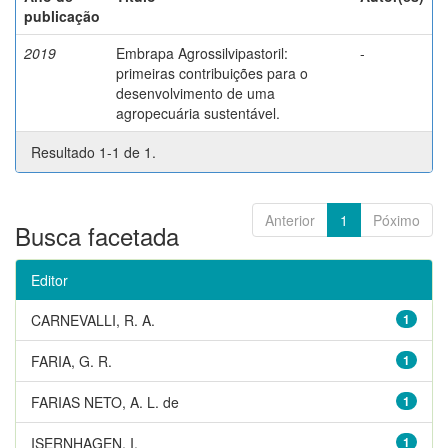
publicação
2019
Embrapa Agrossilvipastoril:
-
primeiras contribuições para o
desenvolvimento de uma
agropecuária sustentável.
Resultado 1-1 de 1.
Anterior
1
Póximo
Busca facetada
Editor
CARNEVALLI, R. A.
1
FARIA, G. R.
1
FARIAS NETO, A. L. de
1
ISERNHAGEN, I.
1