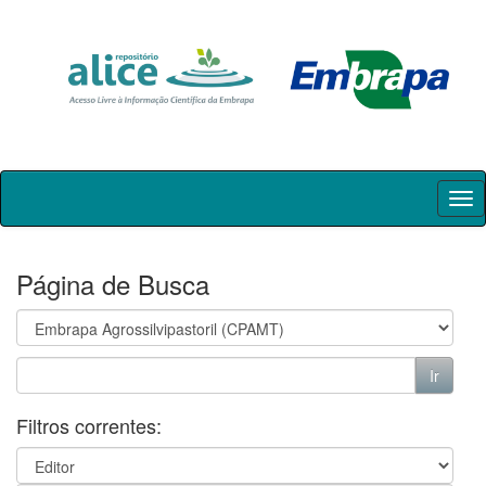
Skip
navigation
Página de Busca
Filtros correntes: