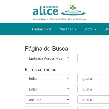
Skip
Página inicial
Navegar
Sobre
Est
navigation
Página de Busca
Filtros correntes: