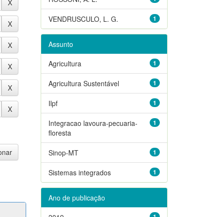
VENDRUSCULO, L. G.
1
Assunto
Agricultura
1
Agricultura Sustentável
1
Ilpf
1
Integracao lavoura-pecuaria-
1
floresta
Sinop-MT
1
Sistemas integrados
1
Ano de publicação
2019
1