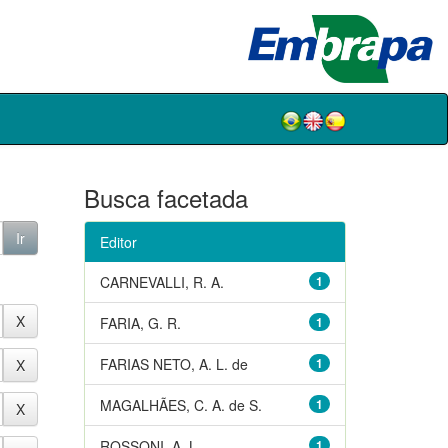
Busca facetada
Editor
CARNEVALLI, R. A.
1
FARIA, G. R.
1
FARIAS NETO, A. L. de
1
MAGALHÃES, C. A. de S.
1
ROSSONI, A. L.
1