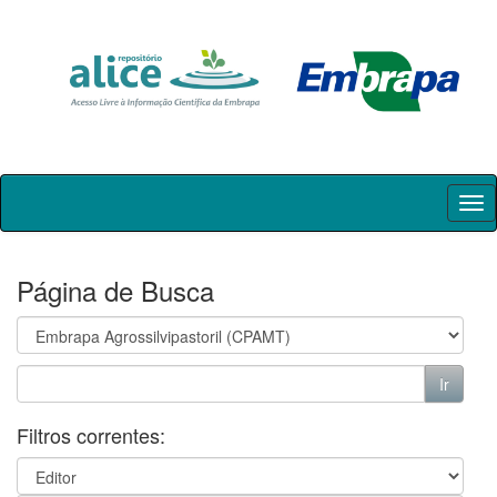
Skip
navigation
Página de Busca
Filtros correntes: