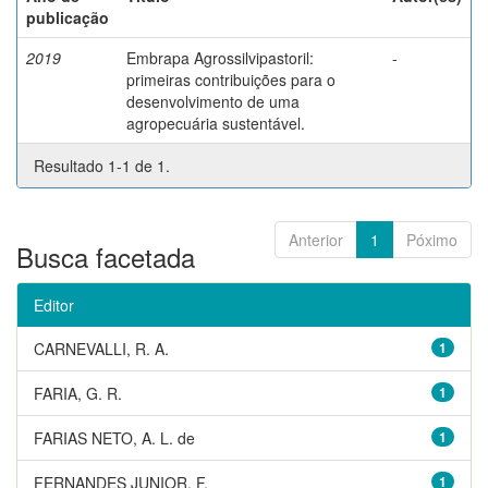
publicação
2019
Embrapa Agrossilvipastoril:
-
primeiras contribuições para o
desenvolvimento de uma
agropecuária sustentável.
Resultado 1-1 de 1.
Anterior
1
Póximo
Busca facetada
Editor
CARNEVALLI, R. A.
1
FARIA, G. R.
1
FARIAS NETO, A. L. de
1
FERNANDES JUNIOR, F.
1