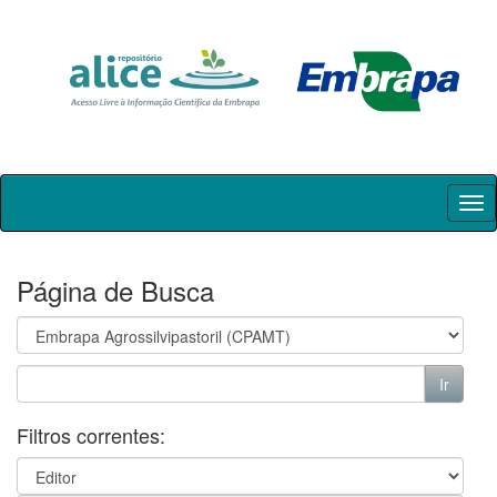
Skip
navigation
Página de Busca
Filtros correntes: