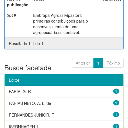
publicação
2019
Embrapa Agrossilvipastoril:
-
primeiras contribuições para o
desenvolvimento de uma
agropecuária sustentável.
Resultado 1-1 de 1.
Anterior
1
Póximo
Busca facetada
Editor
FARIA, G. R.
1
FARIAS NETO, A. L. de
1
FERNANDES JUNIOR, F.
1
ISERNHAGEN, I.
1