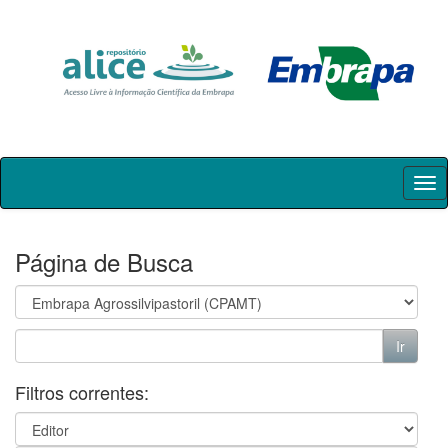
Skip
navigation
Página de Busca
Filtros correntes: