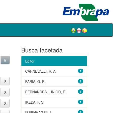
Busca facetada
Editor
CARNEVALLI, R. A.
1
FARIA, G. R.
1
FERNANDES JUNIOR, F.
1
IKEDA, F. S.
1
ISERNHAGEN, I.
1