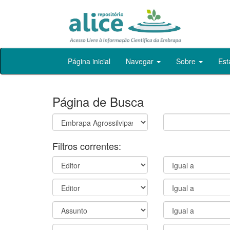
Skip
Página inicial
Navegar
Sobre
Est
navigation
Página de Busca
Filtros correntes: