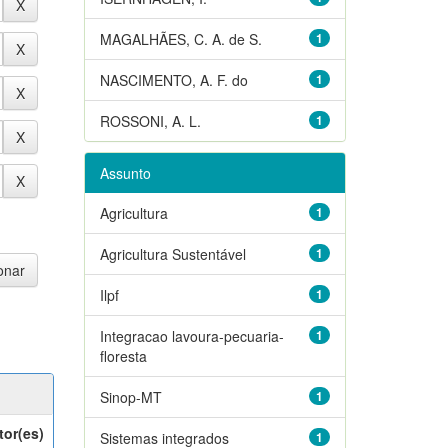
MAGALHÃES, C. A. de S.
1
NASCIMENTO, A. F. do
1
ROSSONI, A. L.
1
Assunto
Agricultura
1
Agricultura Sustentável
1
Ilpf
1
Integracao lavoura-pecuaria-
1
floresta
Sinop-MT
1
tor(es)
Sistemas integrados
1