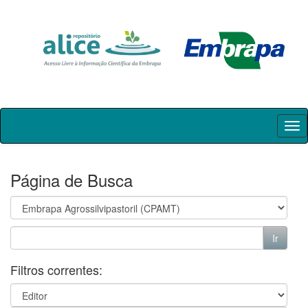
Skip
navigation
Página de Busca
Filtros correntes: