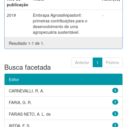
publicação
2019
Embrapa Agrossilvipastoril:
-
primeiras contribuições para o
desenvolvimento de uma
agropecuária sustentável.
Resultado 1-1 de 1.
Anterior
1
Póximo
Busca facetada
Editor
CARNEVALLI, R. A.
1
FARIA, G. R.
1
FARIAS NETO, A. L. de
1
IKEDA, F. S.
1