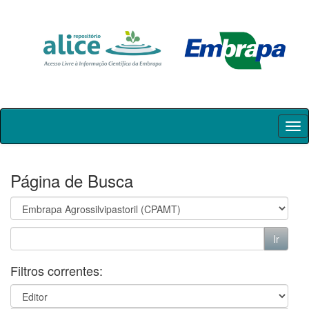
Skip
navigation
Página de Busca
Filtros correntes: