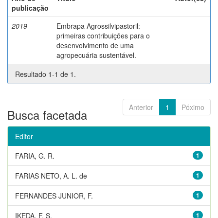
publicação
2019
Embrapa Agrossilvipastoril:
-
primeiras contribuições para o
desenvolvimento de uma
agropecuária sustentável.
Resultado 1-1 de 1.
Anterior
1
Póximo
Busca facetada
Editor
FARIA, G. R.
1
FARIAS NETO, A. L. de
1
FERNANDES JUNIOR, F.
1
IKEDA, F. S.
1