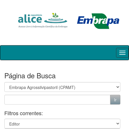
Skip
navigation
Página de Busca
Filtros correntes: