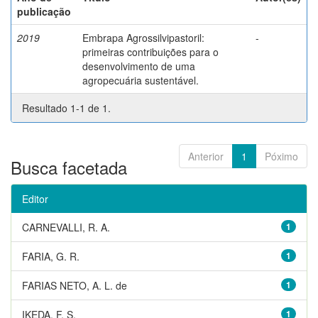
publicação
2019
Embrapa Agrossilvipastoril:
-
primeiras contribuições para o
desenvolvimento de uma
agropecuária sustentável.
Resultado 1-1 de 1.
Anterior
1
Póximo
Busca facetada
Editor
CARNEVALLI, R. A.
1
FARIA, G. R.
1
FARIAS NETO, A. L. de
1
IKEDA, F. S.
1