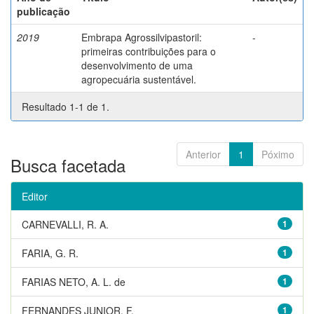
publicação
2019
Embrapa Agrossilvipastoril:
-
primeiras contribuições para o
desenvolvimento de uma
agropecuária sustentável.
Resultado 1-1 de 1.
Anterior
1
Póximo
Busca facetada
Editor
CARNEVALLI, R. A.
1
FARIA, G. R.
1
FARIAS NETO, A. L. de
1
FERNANDES JUNIOR, F.
1