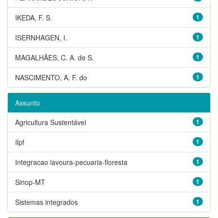
IKEDA, F. S.
1
ISERNHAGEN, I.
1
MAGALHÃES, C. A. de S.
1
NASCIMENTO, A. F. do
1
Assunto
Agricultura Sustentável
1
Ilpf
1
Integracao lavoura-pecuaria-floresta
1
Sinop-MT
1
Sistemas integrados
1