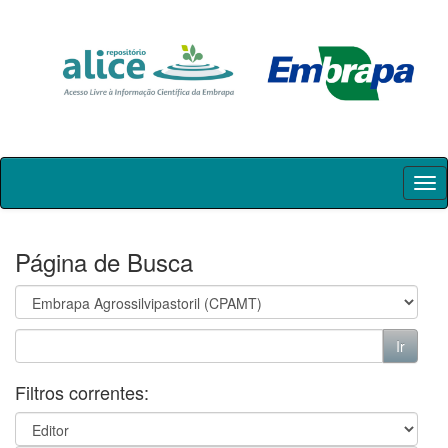
Skip
navigation
Página de Busca
Filtros correntes: