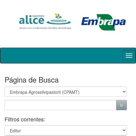
Skip
navigation
Página de Busca
Filtros correntes: