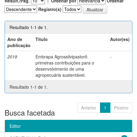
Result./Pág.
|
Ordenar por
Ordenar
Registro(s)
Resultado 1-1 de 1.
Ano de
Título
Autor(es)
publicação
2019
Embrapa Agrossilvipastoril:
-
primeiras contribuições para o
desenvolvimento de uma
agropecuária sustentável.
Resultado 1-1 de 1.
Anterior
1
Póximo
Busca facetada
Editor