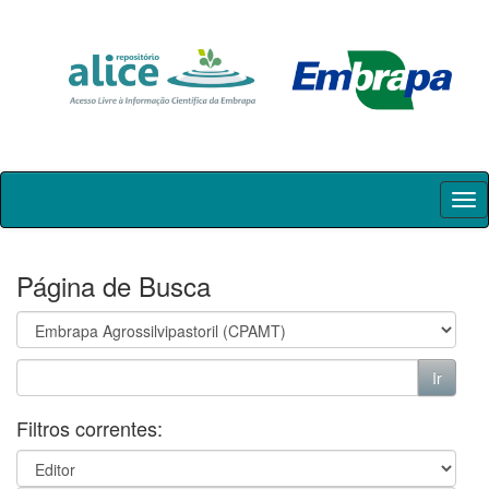
Skip
navigation
Página de Busca
Filtros correntes: