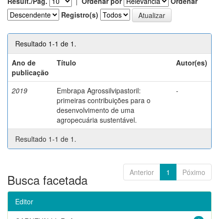
Result./Pág.
|
Ordenar por
Ordenar
Registro(s)
Resultado 1-1 de 1.
Ano de
Título
Autor(es)
publicação
2019
Embrapa Agrossilvipastoril:
-
primeiras contribuições para o
desenvolvimento de uma
agropecuária sustentável.
Resultado 1-1 de 1.
Anterior
1
Póximo
Busca facetada
Editor