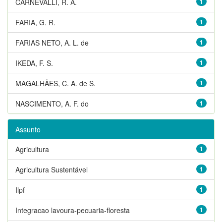
CARNEVALLI, R. A.
1
FARIA, G. R.
1
FARIAS NETO, A. L. de
1
IKEDA, F. S.
1
MAGALHÃES, C. A. de S.
1
NASCIMENTO, A. F. do
1
Assunto
Agricultura
1
Agricultura Sustentável
1
Ilpf
1
Integracao lavoura-pecuaria-floresta
1