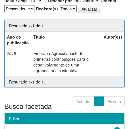
Result./Pág.
|
Ordenar por
Ordenar
Registro(s)
Resultado 1-1 de 1.
Ano de
Título
Autor(es)
publicação
2019
Embrapa Agrossilvipastoril:
-
primeiras contribuições para o
desenvolvimento de uma
agropecuária sustentável.
Resultado 1-1 de 1.
Anterior
1
Póximo
Busca facetada
Editor