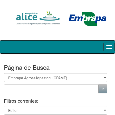
Skip
navigation
Página de Busca
Filtros correntes: