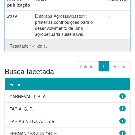
publicação
2019
Embrapa Agrossilvipastoril:
-
primeiras contribuições para o
desenvolvimento de uma
agropecuária sustentável.
Resultado 1-1 de 1.
Anterior
1
Póximo
Busca facetada
Editor
CARNEVALLI, R. A.
1
FARIA, G. R.
1
FARIAS NETO, A. L. de
1
FERNANDES JUNIOR, F.
1