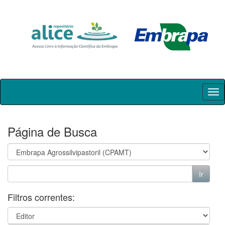
Skip
navigation
Página de Busca
Filtros correntes: