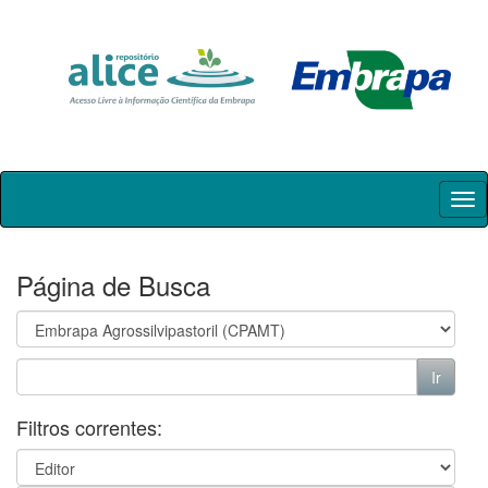
Skip
navigation
Página de Busca
Filtros correntes: