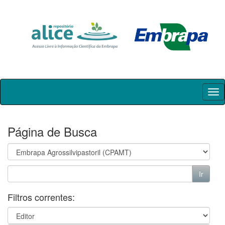
Skip
navigation
Página de Busca
Filtros correntes: