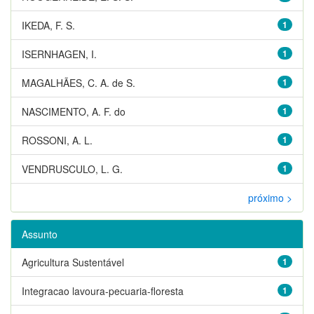
IKEDA, F. S.
1
ISERNHAGEN, I.
1
MAGALHÃES, C. A. de S.
1
NASCIMENTO, A. F. do
1
ROSSONI, A. L.
1
VENDRUSCULO, L. G.
1
próximo >
Assunto
Agricultura Sustentável
1
Integracao lavoura-pecuaria-floresta
1