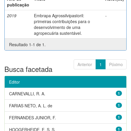
publicação
2019
Embrapa Agrossilvipastoril:
-
primeiras contribuições para o
desenvolvimento de uma
agropecuária sustentável.
Resultado 1-1 de 1.
Anterior
1
Póximo
Busca facetada
Editor
CARNEVALLI, R. A.
1
FARIAS NETO, A. L. de
1
FERNANDES JUNIOR, F.
1
HOOGERHEIDE, E. S. S.
1