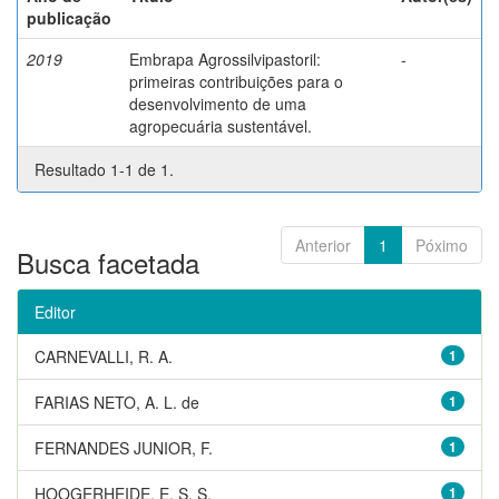
publicação
2019
Embrapa Agrossilvipastoril:
-
primeiras contribuições para o
desenvolvimento de uma
agropecuária sustentável.
Resultado 1-1 de 1.
Anterior
1
Póximo
Busca facetada
Editor
CARNEVALLI, R. A.
1
FARIAS NETO, A. L. de
1
FERNANDES JUNIOR, F.
1
HOOGERHEIDE, E. S. S.
1