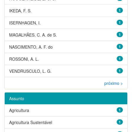
IKEDA, F. S.
1
ISERNHAGEN, I.
1
MAGALHÃES, C. A. de S.
1
NASCIMENTO, A. F. do
1
ROSSONI, A. L.
1
VENDRUSCULO, L. G.
1
próximo >
Assunto
Agricultura
1
Agricultura Sustentável
1