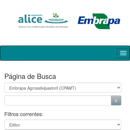
Skip
navigation
Página de Busca
Filtros correntes: