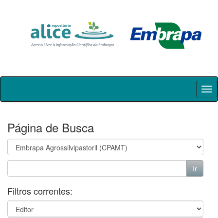
Skip
navigation
Página de Busca
Filtros correntes: