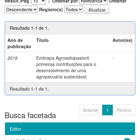
Result./Pág.
|
Ordenar por
Ordenar
Registro(s)
Resultado 1-1 de 1.
Ano de
Título
Autor(es)
publicação
2019
Embrapa Agrossilvipastoril:
-
primeiras contribuições para o
desenvolvimento de uma
agropecuária sustentável.
Resultado 1-1 de 1.
Anterior
1
Póximo
Busca facetada
Editor