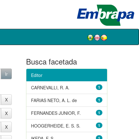
Busca facetada
Editor
CARNEVALLI, R. A.
1
FARIAS NETO, A. L. de
1
FERNANDES JUNIOR, F.
1
HOOGERHEIDE, E. S. S.
1
IKEDA, F. S.
1