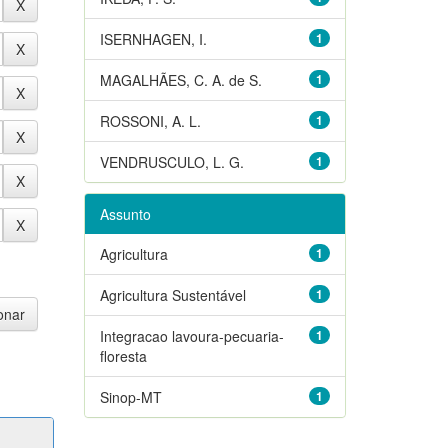
ISERNHAGEN, I.
1
MAGALHÃES, C. A. de S.
1
ROSSONI, A. L.
1
VENDRUSCULO, L. G.
1
Assunto
Agricultura
1
Agricultura Sustentável
1
Integracao lavoura-pecuaria-
1
floresta
Sinop-MT
1