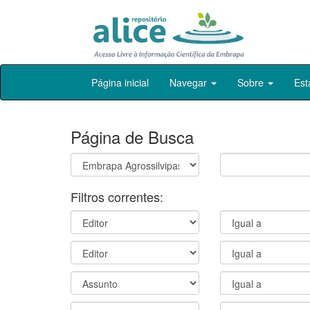
Skip
Página inicial
Navegar
Sobre
Est
navigation
Página de Busca
Filtros correntes: