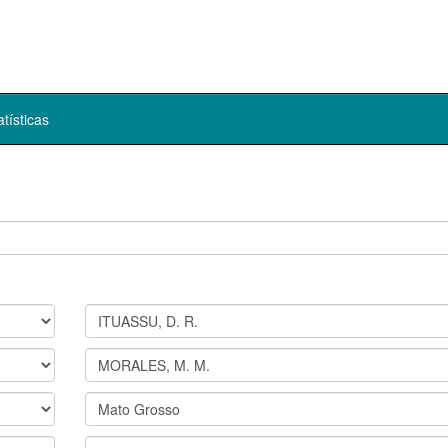
atísticas