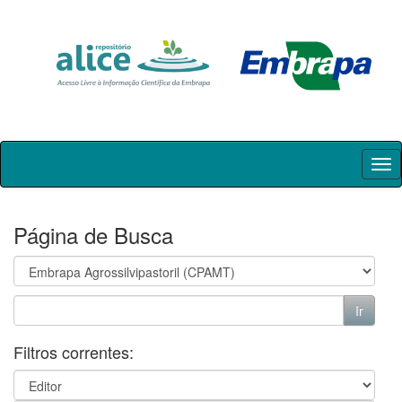
Skip
navigation
Página de Busca
Filtros correntes: