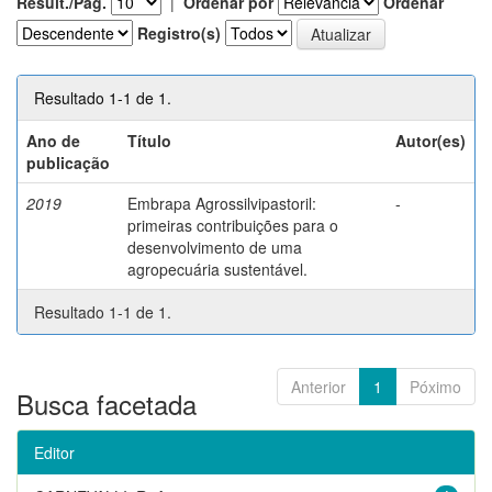
Result./Pág.
|
Ordenar por
Ordenar
Registro(s)
Resultado 1-1 de 1.
Ano de
Título
Autor(es)
publicação
2019
Embrapa Agrossilvipastoril:
-
primeiras contribuições para o
desenvolvimento de uma
agropecuária sustentável.
Resultado 1-1 de 1.
Anterior
1
Póximo
Busca facetada
Editor