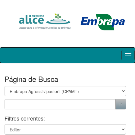
Skip
navigation
Página de Busca
Filtros correntes: