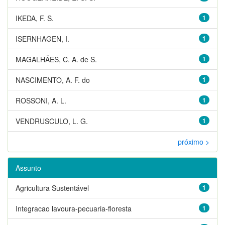
IKEDA, F. S.
1
ISERNHAGEN, I.
1
MAGALHÃES, C. A. de S.
1
NASCIMENTO, A. F. do
1
ROSSONI, A. L.
1
VENDRUSCULO, L. G.
1
próximo >
Assunto
Agricultura Sustentável
1
Integracao lavoura-pecuaria-floresta
1