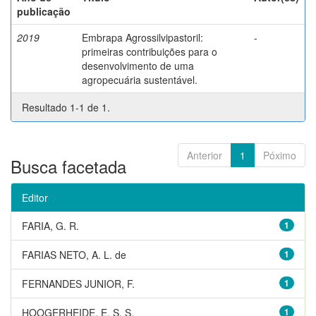
publicação
2019
Embrapa Agrossilvipastoril:
-
primeiras contribuições para o
desenvolvimento de uma
agropecuária sustentável.
Resultado 1-1 de 1.
Anterior
1
Póximo
Busca facetada
Editor
FARIA, G. R.
1
FARIAS NETO, A. L. de
1
FERNANDES JUNIOR, F.
1
HOOGERHEIDE, E. S. S.
1