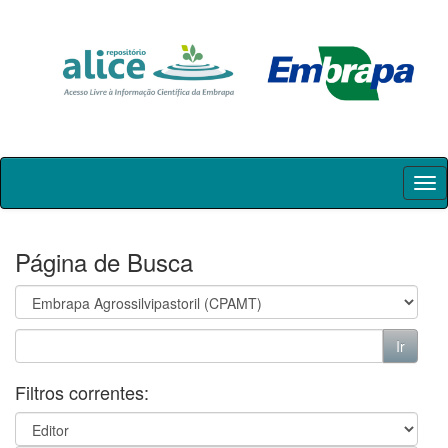
Skip
navigation
Página de Busca
Filtros correntes: