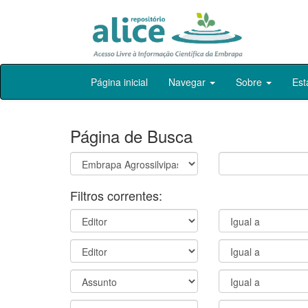
Skip
Página inicial
Navegar
Sobre
Est
navigation
Página de Busca
Filtros correntes: