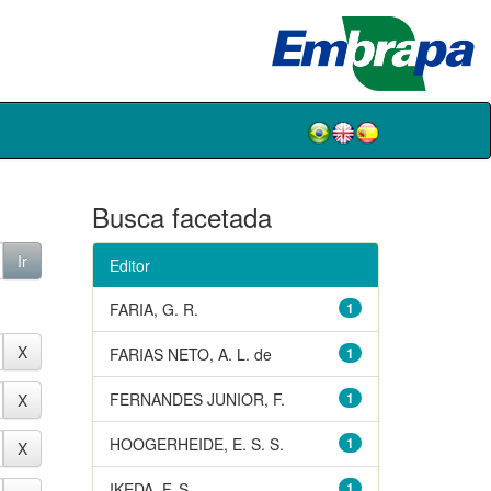
Busca facetada
Editor
FARIA, G. R.
1
FARIAS NETO, A. L. de
1
FERNANDES JUNIOR, F.
1
HOOGERHEIDE, E. S. S.
1
IKEDA, F. S.
1