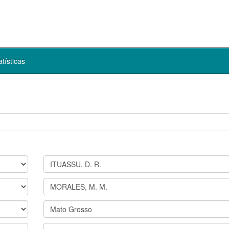
atísticas