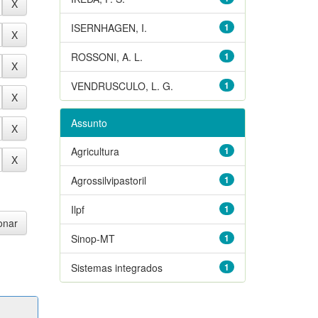
ISERNHAGEN, I.
1
ROSSONI, A. L.
1
VENDRUSCULO, L. G.
1
Assunto
Agricultura
1
Agrossilvipastoril
1
Ilpf
1
Sinop-MT
1
Sistemas integrados
1