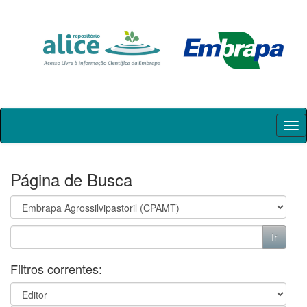
Skip
navigation
Página de Busca
Filtros correntes: