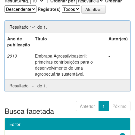
Result./Pág.
|
Ordenar por
Ordenar
Registro(s)
Resultado 1-1 de 1.
Ano de
Título
Autor(es)
publicação
2019
Embrapa Agrossilvipastoril:
-
primeiras contribuições para o
desenvolvimento de uma
agropecuária sustentável.
Resultado 1-1 de 1.
Anterior
1
Póximo
Busca facetada
Editor