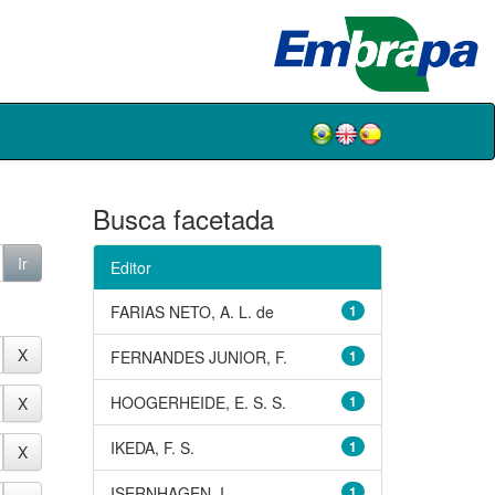
Busca facetada
Editor
FARIAS NETO, A. L. de
1
FERNANDES JUNIOR, F.
1
HOOGERHEIDE, E. S. S.
1
IKEDA, F. S.
1
ISERNHAGEN, I.
1