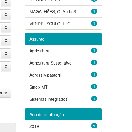
MAGALHÃES, C. A. de S.
1
VENDRUSCULO, L. G.
1
Assunto
Agricultura
1
Agricultura Sustentável
1
Agrossilvipastoril
1
Sinop-MT
1
Sistemas integrados
1
Ano de publicação
2019
1