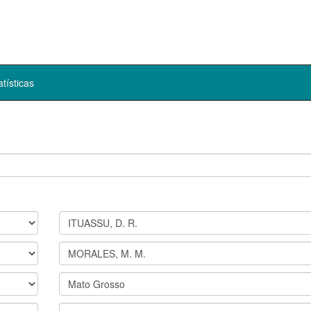
atísticas