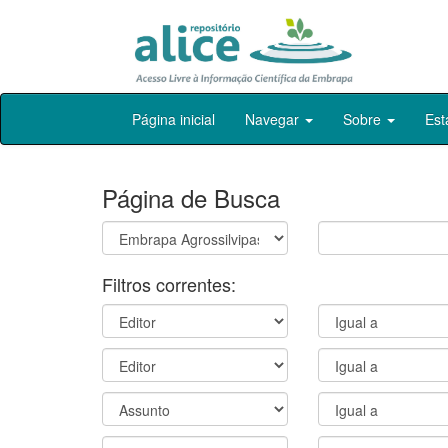
Skip
Página inicial
Navegar
Sobre
Est
navigation
Página de Busca
Filtros correntes: