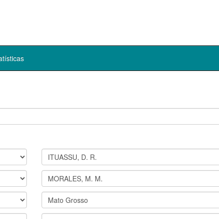
atísticas