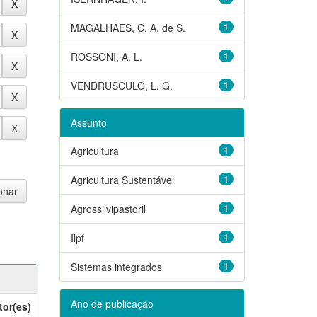
MAGALHÃES, C. A. de S.
1
ROSSONI, A. L.
1
VENDRUSCULO, L. G.
1
Assunto
Agricultura
1
Agricultura Sustentável
1
Agrossilvipastoril
1
Ilpf
1
Sistemas integrados
1
Ano de publicação
tor(es)