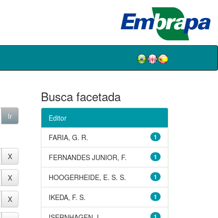
Busca facetada
Editor
FARIA, G. R.
1
FERNANDES JUNIOR, F.
1
HOOGERHEIDE, E. S. S.
1
IKEDA, F. S.
1
ISERNHAGEN, I.
1