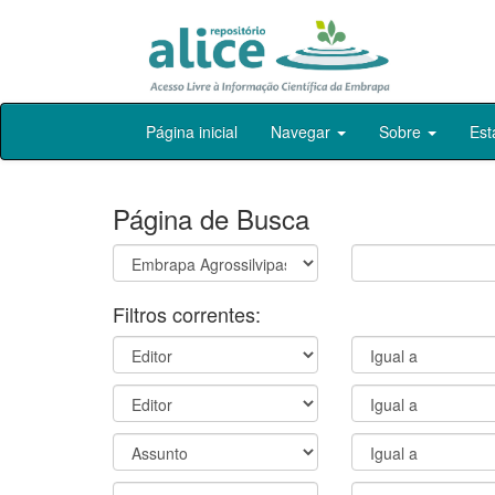
Skip
Página inicial
Navegar
Sobre
Est
navigation
Página de Busca
Filtros correntes: