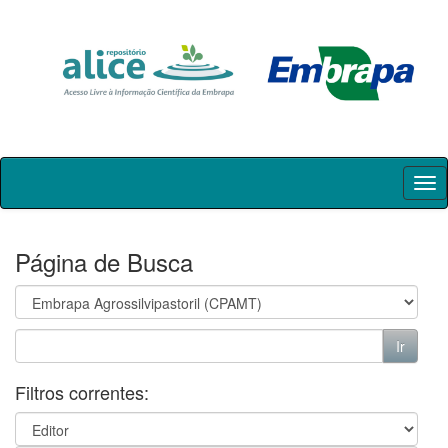
Skip
navigation
Página de Busca
Filtros correntes: