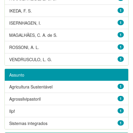
IKEDA, F. S.
1
ISERNHAGEN, I.
1
MAGALHÃES, C. A. de S.
1
ROSSONI, A. L.
1
VENDRUSCULO, L. G.
1
Assunto
Agricultura Sustentável
1
Agrossilvipastoril
1
Ilpf
1
Sistemas integrados
1