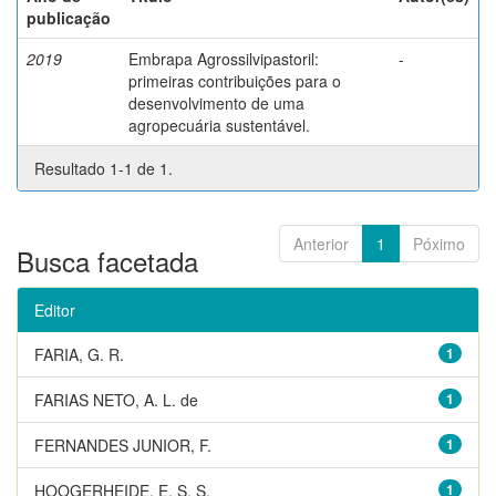
publicação
2019
Embrapa Agrossilvipastoril:
-
primeiras contribuições para o
desenvolvimento de uma
agropecuária sustentável.
Resultado 1-1 de 1.
Anterior
1
Póximo
Busca facetada
Editor
FARIA, G. R.
1
FARIAS NETO, A. L. de
1
FERNANDES JUNIOR, F.
1
HOOGERHEIDE, E. S. S.
1