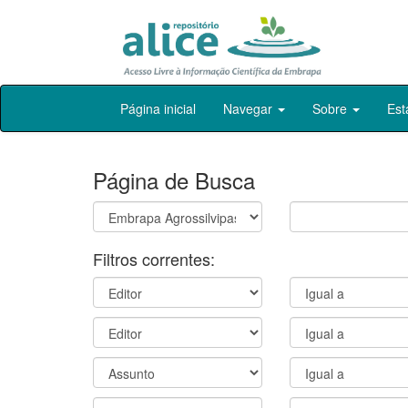
Skip
Página inicial
Navegar
Sobre
Est
navigation
Página de Busca
Filtros correntes: