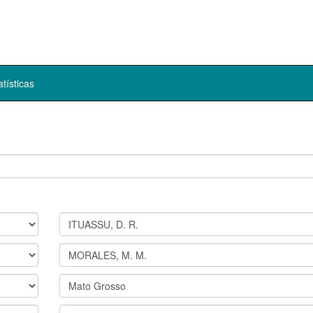
atísticas