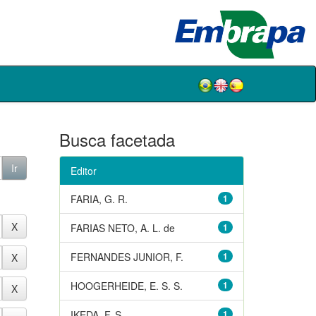
Busca facetada
Editor
FARIA, G. R.
1
FARIAS NETO, A. L. de
1
FERNANDES JUNIOR, F.
1
HOOGERHEIDE, E. S. S.
1
IKEDA, F. S.
1