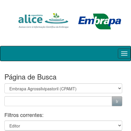
Skip
navigation
Página de Busca
Filtros correntes: