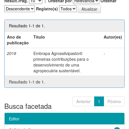
Result./Pág.
|
Ordenar por
Ordenar
Registro(s)
Resultado 1-1 de 1.
Ano de
Título
Autor(es)
publicação
2019
Embrapa Agrossilvipastoril:
-
primeiras contribuições para o
desenvolvimento de uma
agropecuária sustentável.
Resultado 1-1 de 1.
Anterior
1
Póximo
Busca facetada
Editor