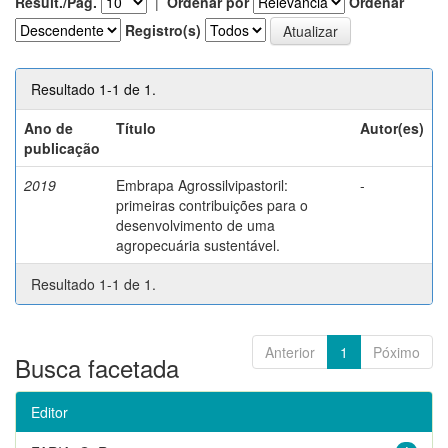
Result./Pág.
|
Ordenar por
Ordenar
Registro(s)
Resultado 1-1 de 1.
Ano de
Título
Autor(es)
publicação
2019
Embrapa Agrossilvipastoril:
-
primeiras contribuições para o
desenvolvimento de uma
agropecuária sustentável.
Resultado 1-1 de 1.
Anterior
1
Póximo
Busca facetada
Editor