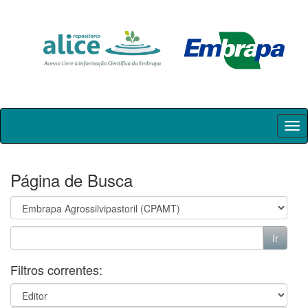
Skip
navigation
Página de Busca
Filtros correntes: