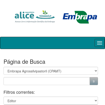
Skip
navigation
Página de Busca
Filtros correntes: