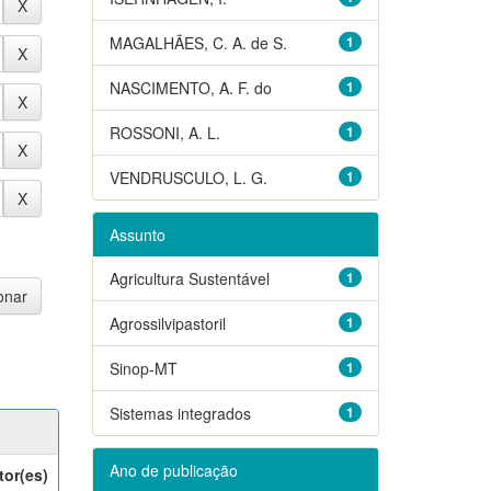
MAGALHÃES, C. A. de S.
1
NASCIMENTO, A. F. do
1
ROSSONI, A. L.
1
VENDRUSCULO, L. G.
1
Assunto
Agricultura Sustentável
1
Agrossilvipastoril
1
Sinop-MT
1
Sistemas integrados
1
Ano de publicação
tor(es)