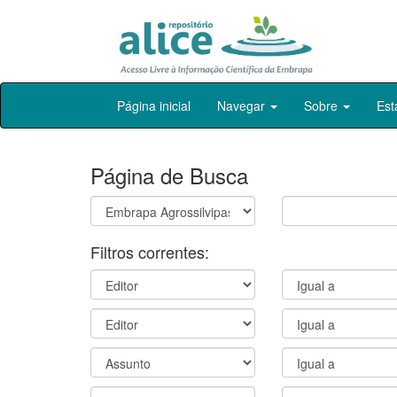
Skip
Página inicial
Navegar
Sobre
Est
navigation
Página de Busca
Filtros correntes: