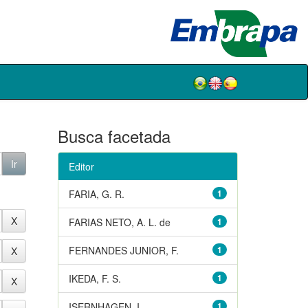
Busca facetada
Editor
FARIA, G. R.
1
FARIAS NETO, A. L. de
1
FERNANDES JUNIOR, F.
1
IKEDA, F. S.
1
ISERNHAGEN, I.
1