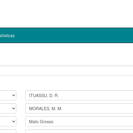
atísticas