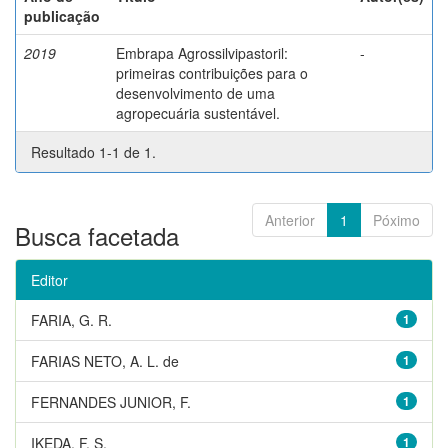
publicação
2019
Embrapa Agrossilvipastoril:
-
primeiras contribuições para o
desenvolvimento de uma
agropecuária sustentável.
Resultado 1-1 de 1.
Anterior
1
Póximo
Busca facetada
Editor
FARIA, G. R.
1
FARIAS NETO, A. L. de
1
FERNANDES JUNIOR, F.
1
IKEDA, F. S.
1