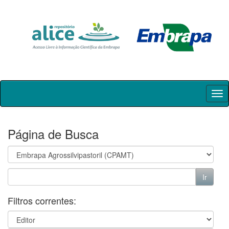
Skip
navigation
Página de Busca
Filtros correntes: