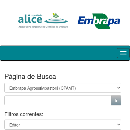
Skip
navigation
Página de Busca
Filtros correntes: