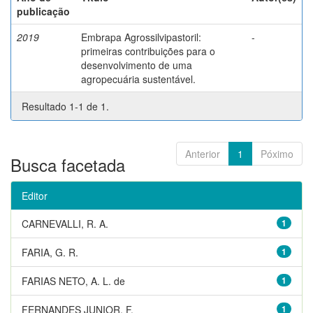
publicação
2019
Embrapa Agrossilvipastoril:
-
primeiras contribuições para o
desenvolvimento de uma
agropecuária sustentável.
Resultado 1-1 de 1.
Anterior
1
Póximo
Busca facetada
Editor
CARNEVALLI, R. A.
1
FARIA, G. R.
1
FARIAS NETO, A. L. de
1
FERNANDES JUNIOR, F.
1