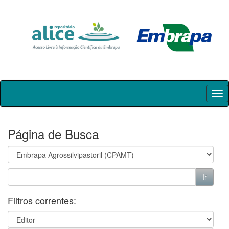
Skip
navigation
Página de Busca
Filtros correntes: