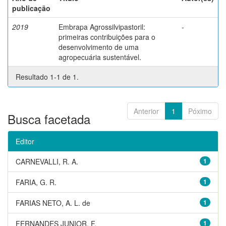
publicação
2019
Embrapa Agrossilvipastoril:
-
primeiras contribuições para o
desenvolvimento de uma
agropecuária sustentável.
Resultado 1-1 de 1.
Anterior
1
Póximo
Busca facetada
Editor
CARNEVALLI, R. A.
1
FARIA, G. R.
1
FARIAS NETO, A. L. de
1
FERNANDES JUNIOR, F.
1