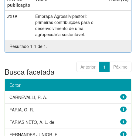
publicação
2019
Embrapa Agrossilvipastoril:
-
primeiras contribuições para o
desenvolvimento de uma
agropecuária sustentável.
Resultado 1-1 de 1.
Anterior
1
Póximo
Busca facetada
Editor
CARNEVALLI, R. A.
1
FARIA, G. R.
1
FARIAS NETO, A. L. de
1
FERNANDES JUNIOR, F.
1