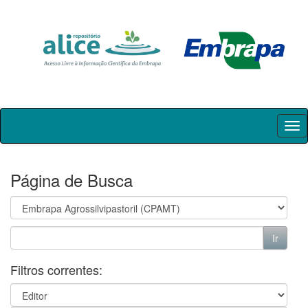
Skip
navigation
Página de Busca
Filtros correntes: