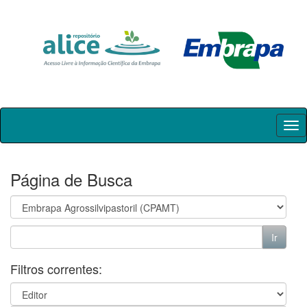
Skip
navigation
Página de Busca
Filtros correntes: