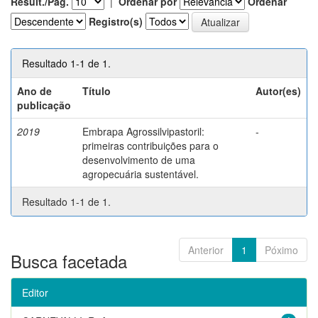
Result./Pág.
|
Ordenar por
Ordenar
Registro(s)
Resultado 1-1 de 1.
Ano de
Título
Autor(es)
publicação
2019
Embrapa Agrossilvipastoril:
-
primeiras contribuições para o
desenvolvimento de uma
agropecuária sustentável.
Resultado 1-1 de 1.
Anterior
1
Póximo
Busca facetada
Editor