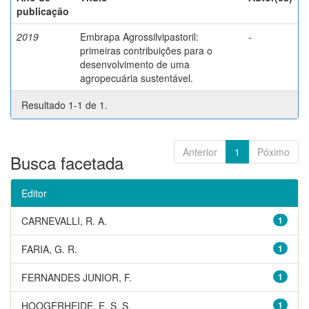
publicação
2019
Embrapa Agrossilvipastoril:
-
primeiras contribuições para o
desenvolvimento de uma
agropecuária sustentável.
Resultado 1-1 de 1.
Anterior
1
Póximo
Busca facetada
Editor
CARNEVALLI, R. A.
1
FARIA, G. R.
1
FERNANDES JUNIOR, F.
1
HOOGERHEIDE, E. S. S.
1