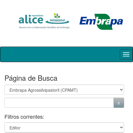
Skip
navigation
Página de Busca
Filtros correntes: