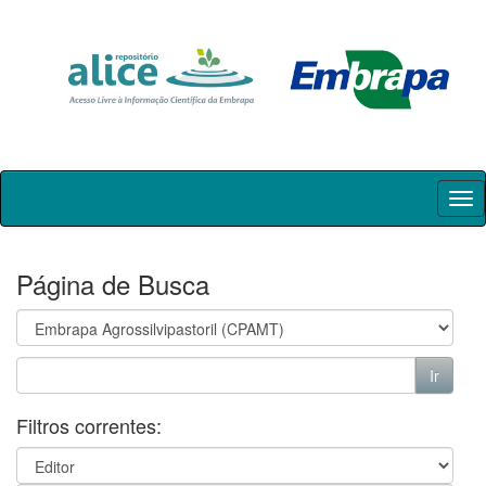
Skip
navigation
Página de Busca
Filtros correntes: