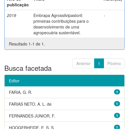
publicação
2019
Embrapa Agrossilvipastoril:
-
primeiras contribuições para o
desenvolvimento de uma
agropecuária sustentável.
Resultado 1-1 de 1.
Anterior
1
Póximo
Busca facetada
Editor
FARIA, G. R.
1
FARIAS NETO, A. L. de
1
FERNANDES JUNIOR, F.
1
HOOGERHEIDE, E. S. S.
1