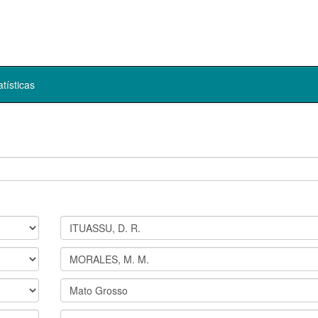
atísticas