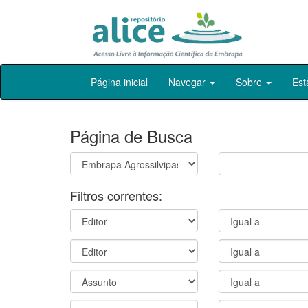
Skip
Página inicial
Navegar
Sobre
Est
navigation
Página de Busca
Filtros correntes: