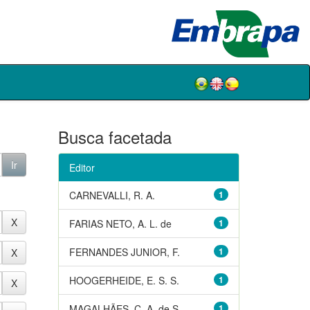
Busca facetada
Editor
CARNEVALLI, R. A.
1
FARIAS NETO, A. L. de
1
FERNANDES JUNIOR, F.
1
HOOGERHEIDE, E. S. S.
1
MAGALHÃES, C. A. de S.
1