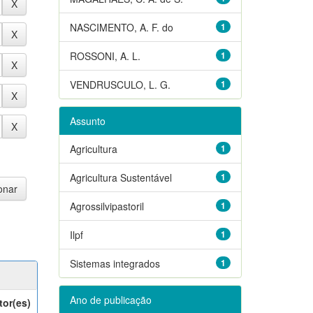
NASCIMENTO, A. F. do
1
ROSSONI, A. L.
1
VENDRUSCULO, L. G.
1
Assunto
Agricultura
1
Agricultura Sustentável
1
Agrossilvipastoril
1
Ilpf
1
Sistemas integrados
1
Ano de publicação
tor(es)