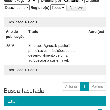
Result./Pág.
|
Ordenar por
Ordenar
Registro(s)
Resultado 1-1 de 1.
Ano de
Título
Autor(es)
publicação
2019
Embrapa Agrossilvipastoril:
-
primeiras contribuições para o
desenvolvimento de uma
agropecuária sustentável.
Resultado 1-1 de 1.
Anterior
1
Póximo
Busca facetada
Editor