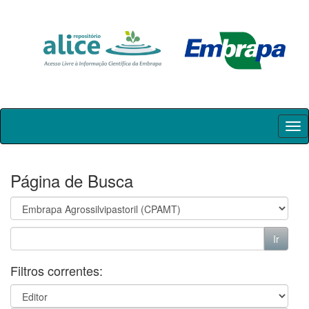
Skip
navigation
Página de Busca
Filtros correntes: