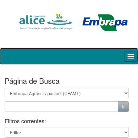
Skip
navigation
Página de Busca
Filtros correntes: