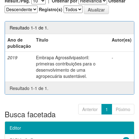
Result./Pág.
|
Ordenar por
Ordenar
Registro(s)
Resultado 1-1 de 1.
Ano de
Título
Autor(es)
publicação
2019
Embrapa Agrossilvipastoril:
-
primeiras contribuições para o
desenvolvimento de uma
agropecuária sustentável.
Resultado 1-1 de 1.
Anterior
1
Póximo
Busca facetada
Editor