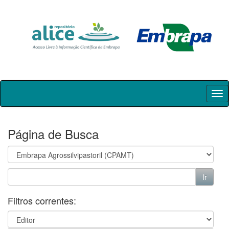
Skip
navigation
Página de Busca
Filtros correntes: