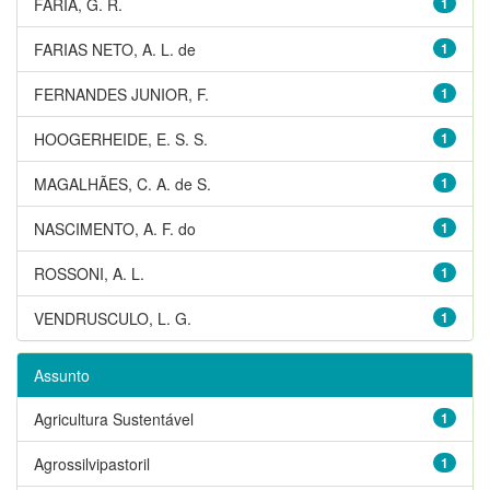
FARIA, G. R.
1
FARIAS NETO, A. L. de
1
FERNANDES JUNIOR, F.
1
HOOGERHEIDE, E. S. S.
1
MAGALHÃES, C. A. de S.
1
NASCIMENTO, A. F. do
1
ROSSONI, A. L.
1
VENDRUSCULO, L. G.
1
Assunto
Agricultura Sustentável
1
Agrossilvipastoril
1