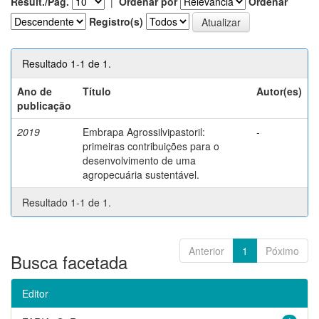
Result./Pág.
|
Ordenar por
Ordenar
Registro(s)
Resultado 1-1 de 1.
Ano de
Título
Autor(es)
publicação
2019
Embrapa Agrossilvipastoril:
-
primeiras contribuições para o
desenvolvimento de uma
agropecuária sustentável.
Resultado 1-1 de 1.
Anterior
1
Póximo
Busca facetada
Editor