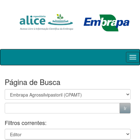
Skip
navigation
Página de Busca
Filtros correntes: