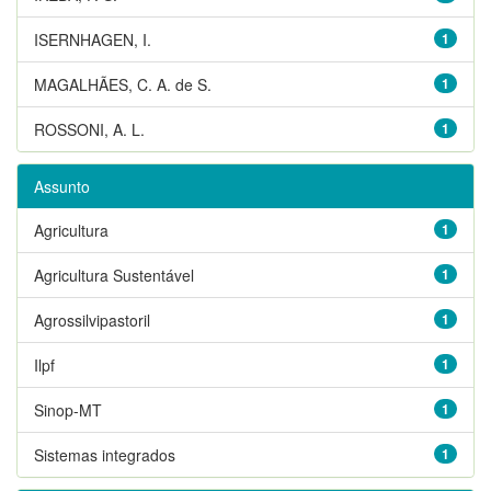
ISERNHAGEN, I.
1
MAGALHÃES, C. A. de S.
1
ROSSONI, A. L.
1
Assunto
Agricultura
1
Agricultura Sustentável
1
Agrossilvipastoril
1
Ilpf
1
Sinop-MT
1
Sistemas integrados
1