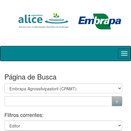
Skip
navigation
Página de Busca
Filtros correntes: