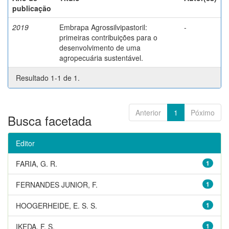
publicação
2019
Embrapa Agrossilvipastoril:
-
primeiras contribuições para o
desenvolvimento de uma
agropecuária sustentável.
Resultado 1-1 de 1.
Anterior
1
Póximo
Busca facetada
Editor
FARIA, G. R.
1
FERNANDES JUNIOR, F.
1
HOOGERHEIDE, E. S. S.
1
IKEDA, F. S.
1