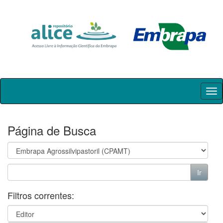
Skip
navigation
Página de Busca
Filtros correntes: