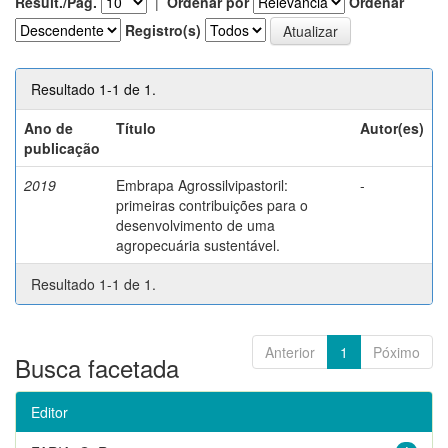
Result./Pág.
|
Ordenar por
Ordenar
Registro(s)
Resultado 1-1 de 1.
Ano de
Título
Autor(es)
publicação
2019
Embrapa Agrossilvipastoril:
-
primeiras contribuições para o
desenvolvimento de uma
agropecuária sustentável.
Resultado 1-1 de 1.
Anterior
1
Póximo
Busca facetada
Editor