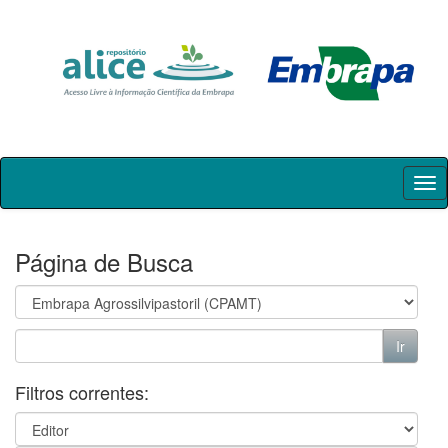
Skip
navigation
Página de Busca
Filtros correntes: