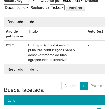
Result./Pág.
|
Ordenar por
Ordenar
Registro(s)
Resultado 1-1 de 1.
Ano de
Título
Autor(es)
publicação
2019
Embrapa Agrossilvipastoril:
-
primeiras contribuições para o
desenvolvimento de uma
agropecuária sustentável.
Resultado 1-1 de 1.
Anterior
1
Póximo
Busca facetada
Editor