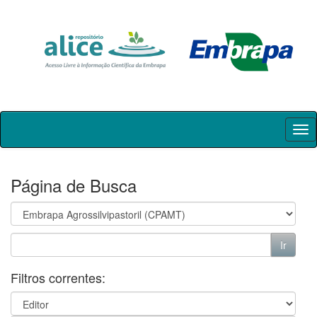
Skip
navigation
Página de Busca
Filtros correntes: