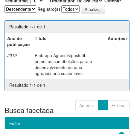
Result./Pág.
|
Ordenar por
Ordenar
Registro(s)
Resultado 1-1 de 1.
Ano de
Título
Autor(es)
publicação
2019
Embrapa Agrossilvipastoril:
-
primeiras contribuições para o
desenvolvimento de uma
agropecuária sustentável.
Resultado 1-1 de 1.
Anterior
1
Póximo
Busca facetada
Editor