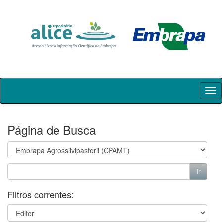
Skip
navigation
Página de Busca
Filtros correntes: