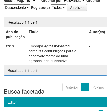
Result./Pág.
|
Ordenar por
Ordenar
Registro(s)
Resultado 1-1 de 1.
Ano de
Título
Autor(es)
publicação
2019
Embrapa Agrossilvipastoril:
-
primeiras contribuições para o
desenvolvimento de uma
agropecuária sustentável.
Resultado 1-1 de 1.
Anterior
1
Póximo
Busca facetada
Editor