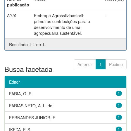
publicação
2019
Embrapa Agrossilvipastoril:
-
primeiras contribuições para o
desenvolvimento de uma
agropecuária sustentável.
Resultado 1-1 de 1.
Anterior
1
Póximo
Busca facetada
Editor
FARIA, G. R.
1
FARIAS NETO, A. L. de
1
FERNANDES JUNIOR, F.
1
IKEDA, F. S.
1