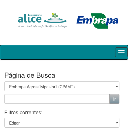
Skip
navigation
Página de Busca
Filtros correntes: