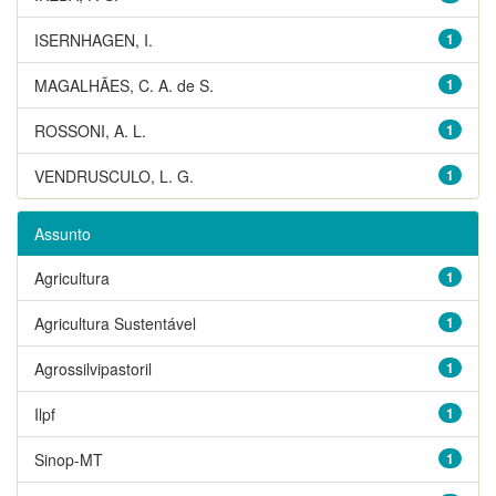
ISERNHAGEN, I.
1
MAGALHÃES, C. A. de S.
1
ROSSONI, A. L.
1
VENDRUSCULO, L. G.
1
Assunto
Agricultura
1
Agricultura Sustentável
1
Agrossilvipastoril
1
Ilpf
1
Sinop-MT
1